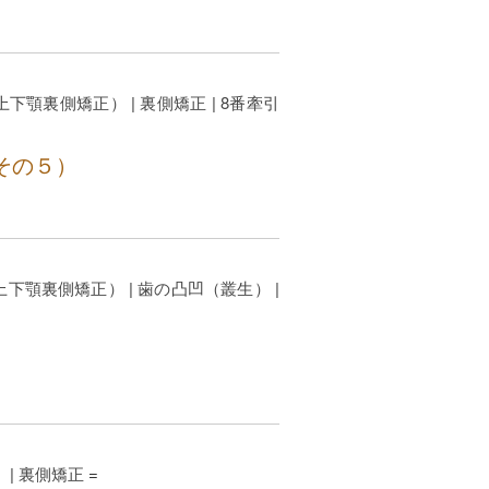
上下顎裏側矯正）
|
裏側矯正
|
8番牽引
その５）
上下顎裏側矯正）
|
歯の凸凹（叢生）
|
）
|
裏側矯正
=