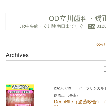
OD立川歯科・矯
JR中央線・立川駅南口出てすぐ
012
OD立
Archives
2026.07.13 =
ハーフリンガル
側矯正
|
8番牽引
=
DeepBite（過蓋咬合