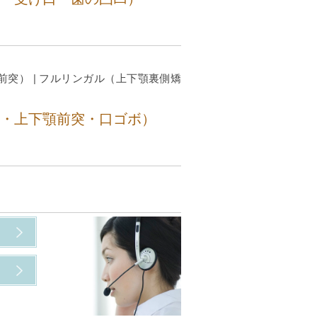
前突）
|
フルリンガル（上下顎裏側矯
・上下顎前突・口ゴボ）