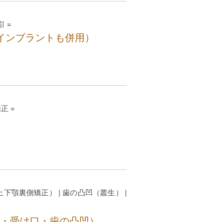
引
=
インプラントも併用）
矯正
=
上下顎裏側矯正）
|
歯の凸凹（叢生）
|
・受け口・歯の凸凹）