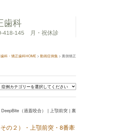
正歯科
0-418-145
月・祝休診
川歯科・矯正歯科HOME
>
動画症例集
>
裏側矯正
|
DeepBite（過蓋咬合）
|
上顎前突
|
裏
）（その２）・上顎前突・8番牽