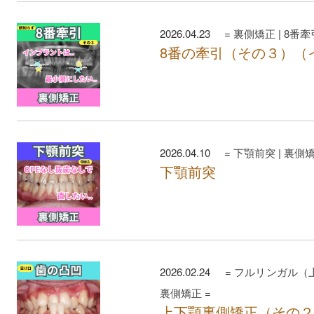
2026.04.23 =
裏側矯正
|
8番牽
8番の牽引（その３）（
2026.04.10 =
下顎前突
|
裏側
下顎前突
2026.02.24 =
フルリンガル（
裏側矯正
=
上下顎裏側矯正（その２