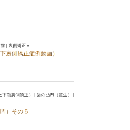
っ歯
|
裏側矯正
=
下裏側矯正症例動画）
上下顎裏側矯正）
|
歯の凸凹（叢生）
|
凹）その５