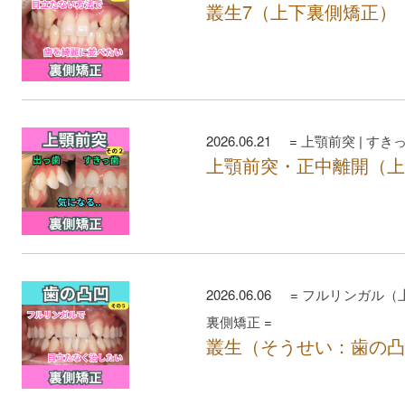
叢生7（上下裏側矯正）
2026.06.21 =
上顎前突
|
すき
上顎前突・正中離開（上
2026.06.06 =
フルリンガル（
裏側矯正
=
叢生（そうせい：歯の凸