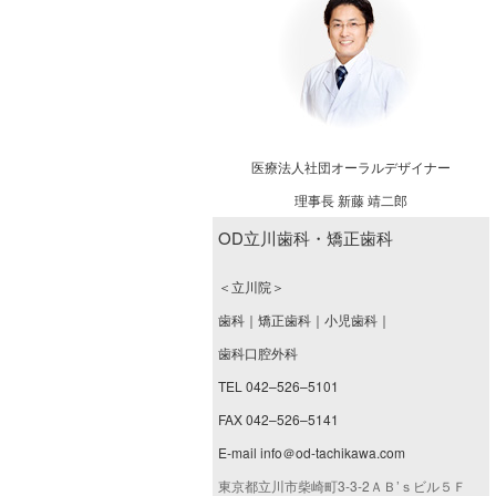
医療法人社団オーラルデザイナー
理事長 新藤 靖二郎
OD立川歯科・矯正歯科
＜立川院＞
歯科｜矯正歯科｜小児歯科｜
歯科口腔外科
TEL 042–526–5101
FAX 042–526–5141
E-mail info＠od-tachikawa.com
東京都立川市柴崎町3-3-2ＡＢ’ｓビル５Ｆ