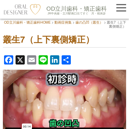
提携医院紹介
OD立川歯科・矯正歯科
LINE友だち追加
JR中央線・立川駅南口出てすぐ
月・祝休診
OD立川歯科・矯正歯科HOME
>
動画症例集
>
歯の凸凹（叢生）
>
叢生7（上下
Skip
裏側矯正）
to
叢生7（上下裏側矯正）
content
F
X
E
Li
Li
共
a
m
n
n
有
c
ail
e
k
e
e
b
dI
o
n
o
k