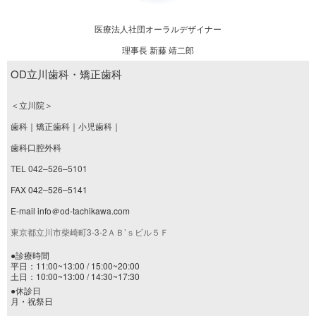
医療法人社団オーラルデザイナー
理事長 新藤 靖二郎
OD立川歯科・矯正歯科
＜立川院＞
歯科｜矯正歯科｜小児歯科｜
歯科口腔外科
TEL 042–526–5101
FAX 042–526–5141
E-mail info＠od-tachikawa.com
東京都立川市柴崎町3-3-2ＡＢ’ｓビル５Ｆ
●診療時間
平日：11:00~13:00 / 15:00~20:00
土日：10:00~13:00 / 14:30~17:30
●休診日
月・祝祭日