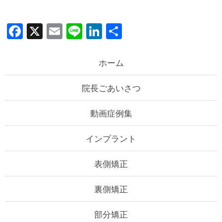
F
X
E
Li
Li
共
a
m
n
n
有
c
ail
e
k
ホーム
e
e
院長ごあいさつ
b
dI
o
n
動画症例集
o
k
インプラント
表側矯正
裏側矯正
部分矯正