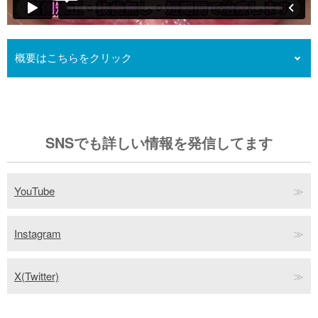
概要はこちらをクリック
歯の凸凹（叢生）を上下裏側矯正（フルリンガル）で治した矯正
症例動画です。前歯部の反対咬合（クロスバイト）は裏側矯正だ
とやや治療がしにくいです。オープンコイル（バネ）でスペース
を作りながら表に出しやすい表側矯正で治療するほうが楽です。
裏側矯正ではスペースが作りにくく、また裏側矯正は歯を外側に
SNSでも詳しい情報を発信してます
出す力が弱いので今回のようなケースでは時間がかかる場合があ
ります。今回は約1年半で治療が終わったので順調なほうだったと
思われます。
YouTube
Instagram
X(Twitter)