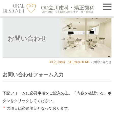
提携医院紹介
OD立川歯科・矯正歯科
LINE友だち追加
JR中央線・立川駅南口出てすぐ
月・祝休診
Skip
to
お問い合わせ
content
OD立川歯科・矯正歯科HOME
>
お問い合わせ
お問い合わせフォーム入力
下記フォームに必要事項をご記入の上、「内容を確認する」ボ
タンをクリックしてください。
*
の項目は必須項目となっております。