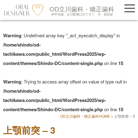
提携医院紹介
OD立川歯科・矯正歯科
LINE友だち追加
JR中央線・立川駅南口出てすぐ
月・祝休診
Skip
to
Warning
: Undefined array key "_acf_eyecatch_display" in
content
/home/shindo/od-
tachikawa.com/public_html/WordPress2025/wp-
content/themes/Shindo-DC/content-single.php
on line
15
Warning
: Trying to access array offset on value of type null in
/home/shindo/od-
tachikawa.com/public_html/WordPress2025/wp-
content/themes/Shindo-DC/content-single.php
on line
15
OD立川歯科・矯正歯科HOME
>
上顎前突 – 3
上顎前突 – 3