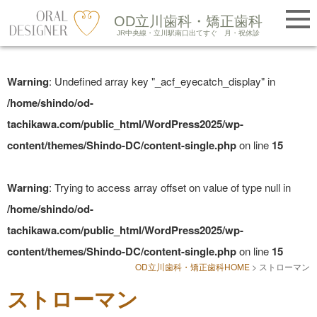
提携医院紹介
OD立川歯科・矯正歯科
LINE友だち追加
JR中央線・立川駅南口出てすぐ
月・祝休診
Skip
to
Warning
: Undefined array key "_acf_eyecatch_display" in
content
/home/shindo/od-
tachikawa.com/public_html/WordPress2025/wp-
content/themes/Shindo-DC/content-single.php
on line
15
Warning
: Trying to access array offset on value of type null in
/home/shindo/od-
tachikawa.com/public_html/WordPress2025/wp-
content/themes/Shindo-DC/content-single.php
on line
15
OD立川歯科・矯正歯科HOME
>
ストローマン
ストローマン