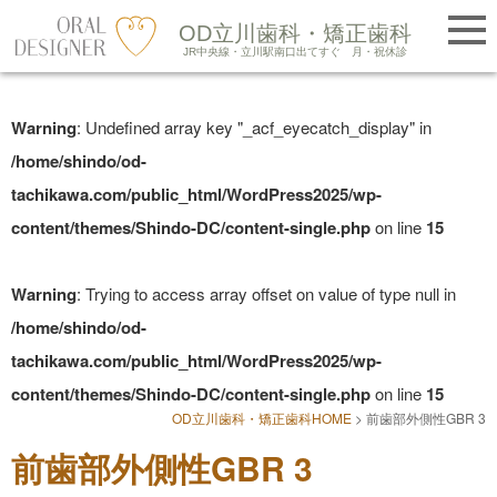
提携医院紹介
OD立川歯科・矯正歯科
LINE友だち追加
JR中央線・立川駅南口出てすぐ
月・祝休診
Skip
to
Warning
: Undefined array key "_acf_eyecatch_display" in
content
/home/shindo/od-
tachikawa.com/public_html/WordPress2025/wp-
content/themes/Shindo-DC/content-single.php
on line
15
Warning
: Trying to access array offset on value of type null in
/home/shindo/od-
tachikawa.com/public_html/WordPress2025/wp-
content/themes/Shindo-DC/content-single.php
on line
15
OD立川歯科・矯正歯科HOME
>
前歯部外側性GBR 3
前歯部外側性GBR 3