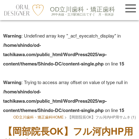
提携医院紹介
OD立川歯科・矯正歯科
LINE友だち追加
JR中央線・立川駅南口出てすぐ
月・祝休診
Skip
to
Warning
: Undefined array key "_acf_eyecatch_display" in
content
/home/shindo/od-
tachikawa.com/public_html/WordPress2025/wp-
content/themes/Shindo-DC/content-single.php
on line
15
Warning
: Trying to access array offset on value of type null in
/home/shindo/od-
tachikawa.com/public_html/WordPress2025/wp-
content/themes/Shindo-DC/content-single.php
on line
15
OD立川歯科・矯正歯科HOME
>
【岡部院長OK】フル河内HP用サムネ (1)
【岡部院長OK】フル河内HP用