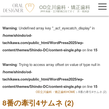
提携医院紹介
OD立川歯科・矯正歯科
LINE友だち追加
JR中央線・立川駅南口出てすぐ
月・祝休診
Skip
to
Warning
: Undefined array key "_acf_eyecatch_display" in
content
/home/shindo/od-
tachikawa.com/public_html/WordPress2025/wp-
content/themes/Shindo-DC/content-single.php
on line
15
Warning
: Trying to access array offset on value of type null in
/home/shindo/od-
tachikawa.com/public_html/WordPress2025/wp-
content/themes/Shindo-DC/content-single.php
on line
15
OD立川歯科・矯正歯科HOME
>
8番の牽引4サムネ (2)
8番の牽引4サムネ (2)