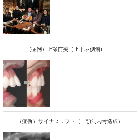
(症例）上顎前突（上下表側矯正）
（症例）サイナスリフト（上顎洞内骨造成）