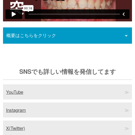
k
概要はこちらをクリック
出っ歯さん（上顎前突）、すきっ歯（正中離開）を上下裏側矯正
（フルリンガル）で治療する症例動画です。上顎左右4番を抜歯し
て、矯正用インプラント併用で治療しています。このような症例
はインビザラインで治療したほうが早く終わることがあります
が、かみ合わせの細かい調整はワイヤー調整のほうが行いやすい
SNSでも詳しい情報を発信してます
です。また人前でよく飲食される方の場合には、アライナーの着
脱を人前に行うことを嫌う方もおられます。
YouTube
Instagram
X(Twitter)