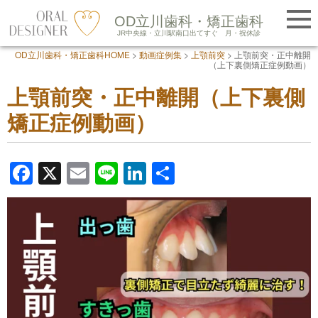
提携医院紹介
OD立川歯科・矯正歯科
LINE友だち追加
JR中央線・立川駅南口出てすぐ
月・祝休診
OD立川歯科・矯正歯科HOME
>
動画症例集
>
上顎前突
>
上顎前突・正中離開
Skip
（上下裏側矯正症例動画）
to
上顎前突・正中離開（上下裏側
content
矯正症例動画）
F
X
E
Li
Li
共
a
m
n
n
有
c
ail
e
k
e
e
b
dI
o
n
o