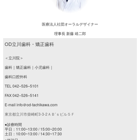
医療法人社団オーラルデザイナー
理事長 新藤 靖二郎
OD立川歯科・矯正歯科
＜立川院＞
歯科｜矯正歯科｜小児歯科｜
歯科口腔外科
TEL 042–526–5101
FAX 042–526–5141
E-mail info＠od-tachikawa.com
東京都立川市柴崎町3-3-2ＡＢ’ｓビル５Ｆ
●診療時間
平日：11:00~13:00 / 15:00~20:00
土日：10:00~13:00 / 14:30~17:30
●休診日