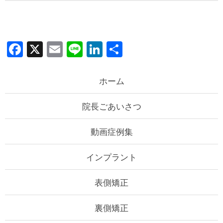
F
X
E
Li
Li
共
a
m
n
n
有
c
ail
e
k
ホーム
e
e
院長ごあいさつ
b
dI
o
n
動画症例集
o
k
インプラント
表側矯正
裏側矯正