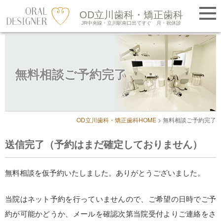
提携医院紹介
OD立川歯科・矯正歯科
LINE友だち追加
JR中央線・立川駅南口出てすぐ
月・祝休診
Skip
to
無料相談ご予約完了
content
OD立川歯科・矯正歯科HOME
>
無料相談ご予約完了
送信完了（予約はまだ確定しておりません）
無料相談を仮予約いたしました。ありがとうございました。
当院はネット予約を行っていませんので、ご希望の日時でご予
約が可能かどうか、メールを確認次第当院受付よりご連絡をさ