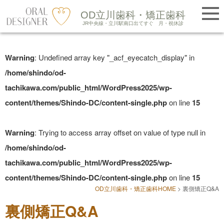
提携医院紹介
OD立川歯科・矯正歯科
LINE友だち追加
JR中央線・立川駅南口出てすぐ
月・祝休診
Skip
to
Warning
: Undefined array key "_acf_eyecatch_display" in
content
/home/shindo/od-
tachikawa.com/public_html/WordPress2025/wp-
content/themes/Shindo-DC/content-single.php
on line
15
Warning
: Trying to access array offset on value of type null in
/home/shindo/od-
tachikawa.com/public_html/WordPress2025/wp-
content/themes/Shindo-DC/content-single.php
on line
15
OD立川歯科・矯正歯科HOME
>
裏側矯正Q&A
裏側矯正Q&A