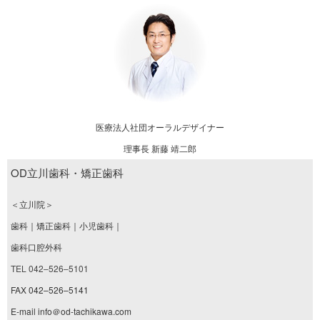
医療法人社団オーラルデザイナー
理事長 新藤 靖二郎
OD立川歯科・矯正歯科
＜立川院＞
歯科｜矯正歯科｜小児歯科｜
歯科口腔外科
TEL 042–526–5101
FAX 042–526–5141
E-mail info＠od-tachikawa.com