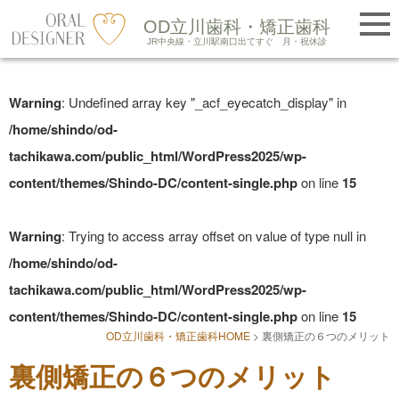
提携医院紹介
OD立川歯科・矯正歯科
LINE友だち追加
JR中央線・立川駅南口出てすぐ
月・祝休診
Skip
to
Warning
: Undefined array key "_acf_eyecatch_display" in
content
/home/shindo/od-
tachikawa.com/public_html/WordPress2025/wp-
content/themes/Shindo-DC/content-single.php
on line
15
Warning
: Trying to access array offset on value of type null in
/home/shindo/od-
tachikawa.com/public_html/WordPress2025/wp-
content/themes/Shindo-DC/content-single.php
on line
15
OD立川歯科・矯正歯科HOME
>
裏側矯正の６つのメリット
裏側矯正の６つのメリット