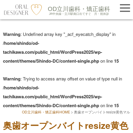
提携医院紹介
OD立川歯科・矯正歯科
LINE友だち追加
JR中央線・立川駅南口出てすぐ
月・祝休診
Skip
to
Warning
: Undefined array key "_acf_eyecatch_display" in
content
/home/shindo/od-
tachikawa.com/public_html/WordPress2025/wp-
content/themes/Shindo-DC/content-single.php
on line
15
Warning
: Trying to access array offset on value of type null in
/home/shindo/od-
tachikawa.com/public_html/WordPress2025/wp-
content/themes/Shindo-DC/content-single.php
on line
15
OD立川歯科・矯正歯科HOME
>
奥歯オープンバイトresize黄色マル
奥歯オープンバイトresize黄色