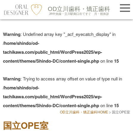
提携医院紹介
OD立川歯科・矯正歯科
LINE友だち追加
JR中央線・立川駅南口出てすぐ
月・祝休診
Skip
to
Warning
: Undefined array key "_acf_eyecatch_display" in
content
/home/shindo/od-
tachikawa.com/public_html/WordPress2025/wp-
content/themes/Shindo-DC/content-single.php
on line
15
Warning
: Trying to access array offset on value of type null in
/home/shindo/od-
tachikawa.com/public_html/WordPress2025/wp-
content/themes/Shindo-DC/content-single.php
on line
15
OD立川歯科・矯正歯科HOME
>
国立OPE室
国立OPE室