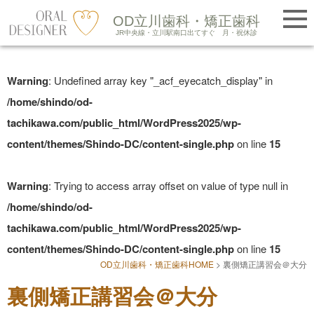
提携医院紹介
OD立川歯科・矯正歯科
LINE友だち追加
JR中央線・立川駅南口出てすぐ
月・祝休診
Skip
to
Warning
: Undefined array key "_acf_eyecatch_display" in
content
/home/shindo/od-
tachikawa.com/public_html/WordPress2025/wp-
content/themes/Shindo-DC/content-single.php
on line
15
Warning
: Trying to access array offset on value of type null in
/home/shindo/od-
tachikawa.com/public_html/WordPress2025/wp-
content/themes/Shindo-DC/content-single.php
on line
15
OD立川歯科・矯正歯科HOME
>
裏側矯正講習会＠大分
裏側矯正講習会＠大分