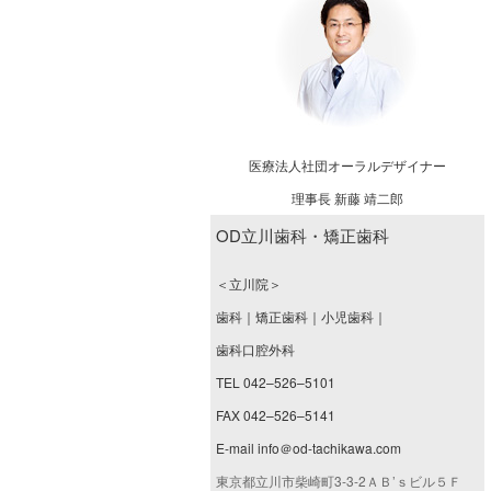
医療法人社団オーラルデザイナー
理事長 新藤 靖二郎
OD立川歯科・矯正歯科
＜立川院＞
歯科｜矯正歯科｜小児歯科｜
歯科口腔外科
TEL 042–526–5101
FAX 042–526–5141
E-mail info＠od-tachikawa.com
東京都立川市柴崎町3-3-2ＡＢ’ｓビル５Ｆ