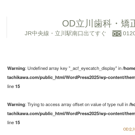
OD立川歯科・矯
JR中央線・立川駅南口出てすぐ
012
Warning
: Undefined array key "_acf_eyecatch_display" in
/home
tachikawa.com/public_html/WordPress2025/wp-content/them
line
15
Warning
: Trying to access array offset on value of type null in
/h
tachikawa.com/public_html/WordPress2025/wp-content/them
line
15
OD立