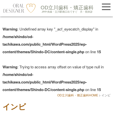
提携医院紹介
OD立川歯科・矯正歯科
LINE友だち追加
JR中央線・立川駅南口出てすぐ
月・祝休診
Skip
to
Warning
: Undefined array key "_acf_eyecatch_display" in
content
/home/shindo/od-
tachikawa.com/public_html/WordPress2025/wp-
content/themes/Shindo-DC/content-single.php
on line
15
Warning
: Trying to access array offset on value of type null in
/home/shindo/od-
tachikawa.com/public_html/WordPress2025/wp-
content/themes/Shindo-DC/content-single.php
on line
15
OD立川歯科・矯正歯科HOME
>
インビ
インビ