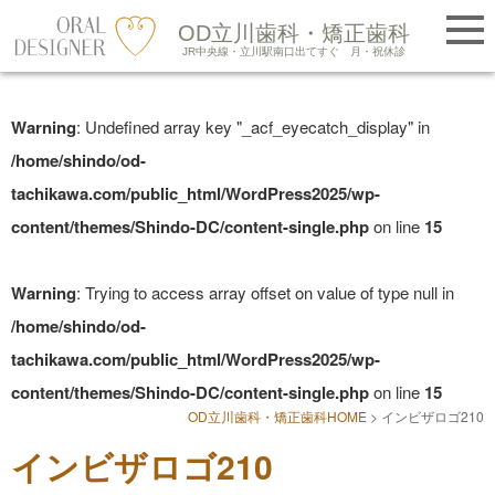
提携医院紹介
OD立川歯科・矯正歯科
LINE友だち追加
JR中央線・立川駅南口出てすぐ
月・祝休診
Skip
to
Warning
: Undefined array key "_acf_eyecatch_display" in
content
/home/shindo/od-
tachikawa.com/public_html/WordPress2025/wp-
content/themes/Shindo-DC/content-single.php
on line
15
Warning
: Trying to access array offset on value of type null in
/home/shindo/od-
tachikawa.com/public_html/WordPress2025/wp-
content/themes/Shindo-DC/content-single.php
on line
15
OD立川歯科・矯正歯科HOME
>
インビザロゴ210
インビザロゴ210